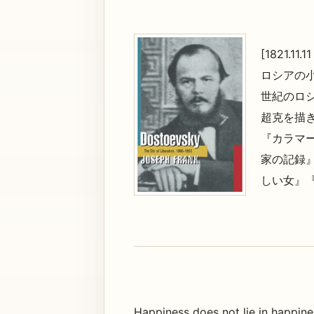
[1821.11.11
ロシアの
世紀のロ
超克を描
『カラマ
家の記録
しい女』
Happiness does not lie in happines