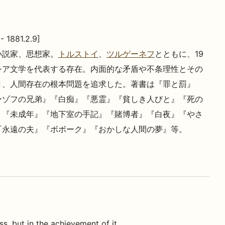
 - 1881.2.9]
小説家、思想家。
トルストイ
、
ツルゲーネフ
とともに、19
シア文学を代表する存在。内面的な矛盾や不条理性とその
き、人間存在の根本問題を追求した。著書は『罪と罰』
ーゾフの兄弟』『白痴』『悪霊』『貧しき人びと』『死の
』『未成年』『地下室の手記』『賭博者』『白夜』『やさ
『永遠の夫』『ボボーク』『おかしな人間の夢』等。
s, but in the achievement of it.