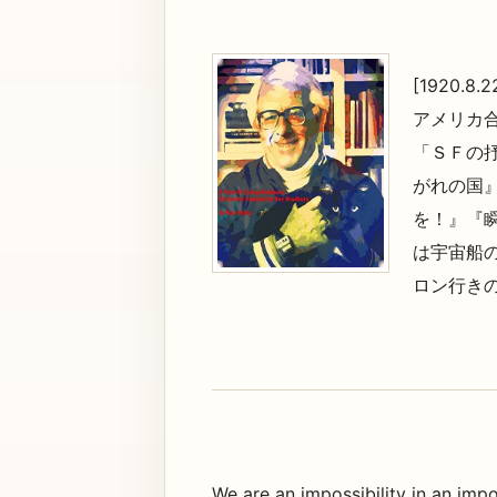
[1920.8.2
アメリカ
「ＳＦの
がれの国
を！』『
は宇宙船
ロン行き
We are an impossibility in an impo