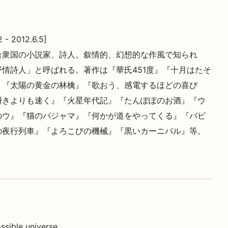
2 - 2012.6.5]
合衆国の小説家、詩人。叙情的、幻想的な作風で知られ
抒情詩人」と呼ばれる。著作は『華氏451度』『十月はたそ
』『太陽の黄金の林檎』『歌おう、感電するほどの喜び
瞬きよりも速く』『火星年代記』『たんぽぽのお酒』『ウ
のウ』『猫のパジャマ』『何かが道をやってくる』『バビ
の夜行列車』『よろこびの機械』『黒いカーニバル』等。
ssible universe.