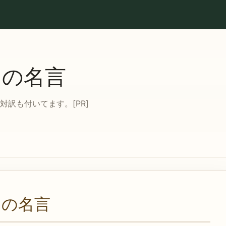
ての名言
訳も付いてます。[PR]
ての名言