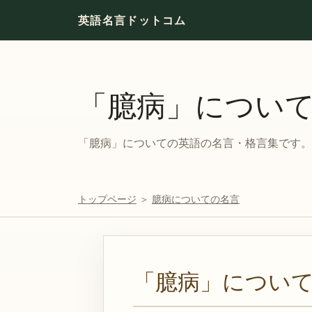
英語名言ドットコム
「臆病」につい
「臆病」についての英語の名言・格言集です。対
トップページ
＞
臆病についての名言
「臆病」につい