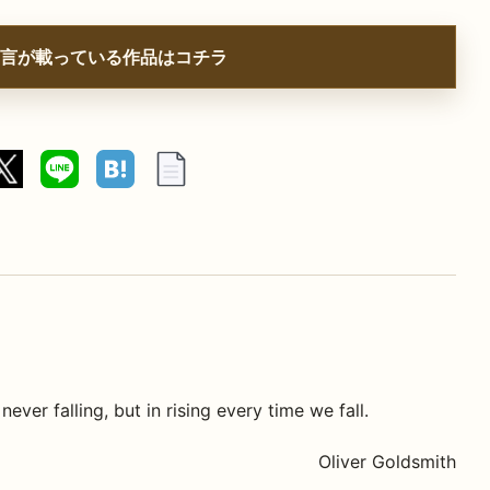
言が載っている作品はコチラ
never falling, but in rising every time we fall.
Oliver Goldsmith