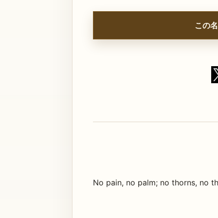
この名
No pain, no palm; no thorns, no th