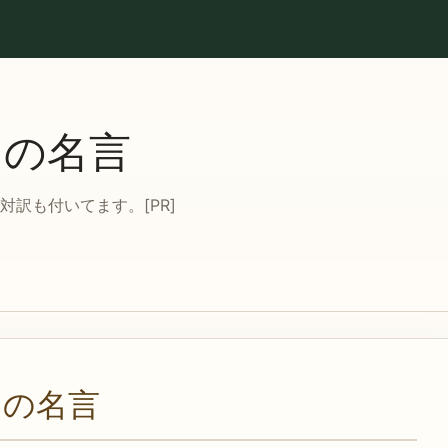
ての名言
訳も付いてます。[PR]
ての名言