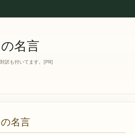
ての名言
訳も付いてます。[PR]
ての名言