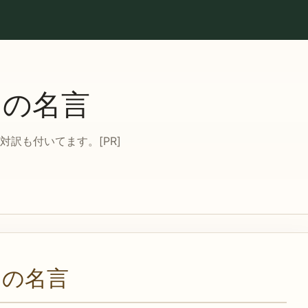
ての名言
訳も付いてます。[PR]
ての名言