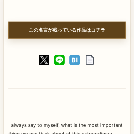
この名言が載っている作品はコチラ
I always say to myself, what is the most important
thing we can think about at this extraordinary