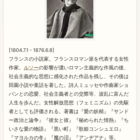
[1804.7.1 - 1876.6.8]
フランスの小説家。フランスロマン派を代表する女性
作家。
ルソー
の影響が濃いロマン主義的な作風の後、
社会主義的な思想に感化された作品を残し、その後は
田園小説や童話を著した。詩人ミュッセや作曲家ショ
パンとの恋愛、社会主義者との交際等、波乱に富んだ
人生を歩んだ。女性解放思想（フェミニズム）の先駆
者としても評価される。著書は『愛の妖精』『サンド
ー政治と論争』『彼女と彼』『秘められた情熱』『ち
いさな愛の物語』『黒い町』『歌姫コンシュエロ』
『マヨルカの冬』『魔の沼』『アンヂアナ』等。