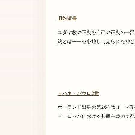
旧約聖書
ユダヤ教の正典を自己の正典の一部
約とはモーセを通し与えられた神と人
ヨハネ・パウロ2世
ポーランド出身の第264代ローマ
ヨーロッパにおける共産主義の支配の