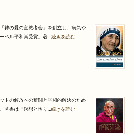
「神の愛の宣教者会」を創立し、病気や
ベル平和賞受賞。著...
続きを読む
ットの解放への奮闘と平和的解決のため
著書は『瞑想と悟り...
続きを読む