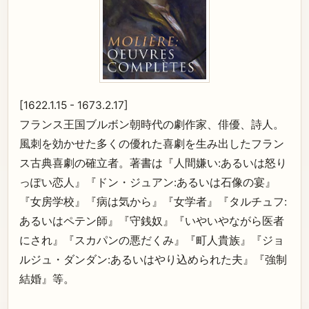
[1622.1.15 - 1673.2.17]
フランス王国ブルボン朝時代の劇作家、俳優、詩人。
風刺を効かせた多くの優れた喜劇を生み出したフラン
ス古典喜劇の確立者。著書は『人間嫌い:あるいは怒り
っぽい恋人』『ドン・ジュアン:あるいは石像の宴』
『女房学校』『病は気から』『女学者』『タルチュフ:
あるいはペテン師』『守銭奴』『いやいやながら医者
にされ』『スカパンの悪だくみ』『町人貴族』『ジョ
ルジュ・ダンダン:あるいはやり込められた夫』『強制
結婚』等。