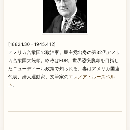
[1882.1.30 - 1945.4.12]
アメリカ合衆国の政治家。民主党出身の第32代アメリ
カ合衆国大統領。略称はFDR。世界恐慌脱却を目指し
たニューディール政策で知られる。妻はアメリカ国連
代表、婦人運動家、文筆家の
エレノア・ルーズベル
ト
。