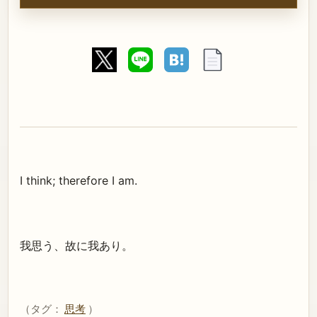
I think; therefore I am.
我思う、故に我あり。
（タグ：
思考
）