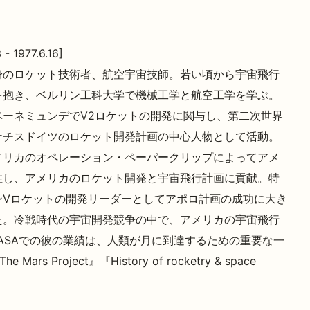
 - 1977.6.16]
身のロケット技術者、航空宇宙技師。若い頃から宇宙飛行
を抱き、ベルリン工科大学で機械工学と航空工学を学ぶ。
ペーネミュンデでV2ロケットの開発に関与し、第二次世界
ナチスドイツのロケット開発計画の中心人物として活動。
メリカのオペレーション・ペーパークリップによってアメ
住し、アメリカのロケット開発と宇宙飛行計画に貢献。特
ンVロケットの開発リーダーとしてアポロ計画の成功に大き
た。冷戦時代の宇宙開発競争の中で、アメリカの宇宙飛行
ASAでの彼の業績は、人類が月に到達するための重要な一
Project』『History of rocketry & space