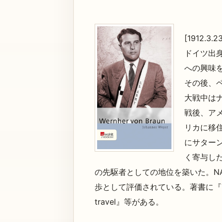
[1912.3.23
ドイツ出
への興味
その後、
大戦中は
戦後、ア
リカに移
にサター
く寄与し
の先駆者としての地位を築いた。N
歩として評価されている。著書に『The Mars 
travel』等がある。