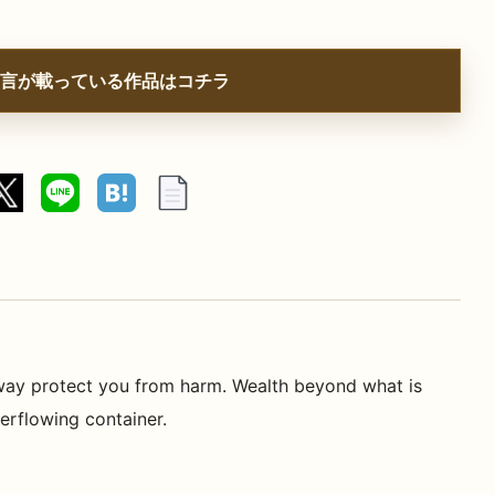
言が載っている作品はコチラ
 way protect you from harm. Wealth beyond what is
erflowing container.