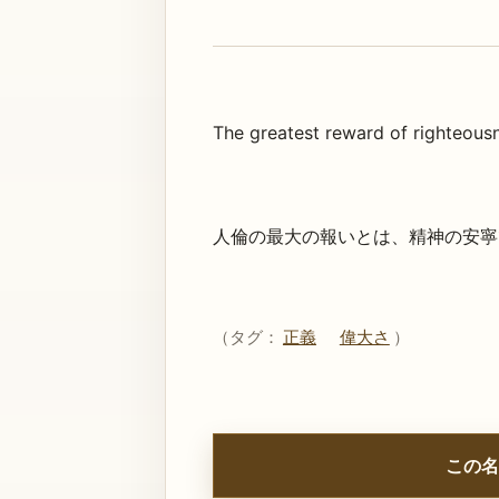
The greatest reward of righteousn
人倫の最大の報いとは、精神の安寧
（タグ：
正義
偉大さ
）
この名