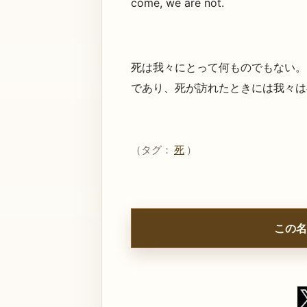
come, we are not.
死は我々にとって何ものでもない。
であり、死が訪れたときには我々は
（タグ：
死
）
この名