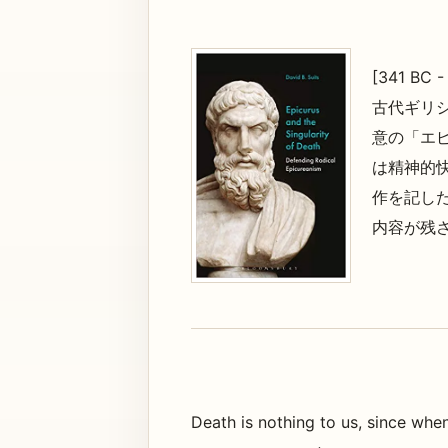
[341 BC -
古代ギリ
意の「エ
は精神的
作を記し
内容が残
Death is nothing to us, since wh