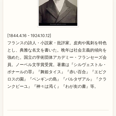
[1844.4.16 - 1924.10.12]
フランスの詩人・小説家・批評家。皮肉や風刺を特色
とし、典雅な名文を書いた。晩年は社会主義的傾向を
強めた。国立の学術団体アカデミー・フランセーズ会
員。ノーベル文学賞受賞。著書は『シルヴェストル・
ボナールの罪』『舞姫タイス』『赤い百合』『エピク
ロスの園』『ペンギンの島』『バルタザアル』『クラ
ンクビーユ』『神々は渇く』『わが友の書』等。